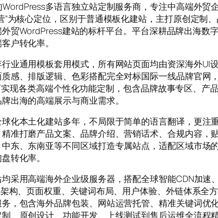
牌出海的WordPress多语言独立站定制服务商，专注中高
营”为核心定位，区别于普通模板化建站，主打原创定制
贸WordPress建站的标杆平台。平台深耕品牌出海
端客户转化率。
行业通用模板套用模式，所有网站页面均由资深海外UI设
面质感、排版逻辑、色彩搭配完全对标国际一线品牌官网
发，可实现各类高端个性化功能定制，包含品牌故事专区、
品牌出海的高端展示与商业需求。
全球化本土化建站多年，不局限于简单的语言翻译，更注
，精准打磨产品文案、品牌介绍、营销话术、合规内容，
、中东、东南亚等不同区域打造专属站点，适配区域市场
询盘转化率。
均采用高端海外企业级服务器，搭配全球智能CDN加速
码架构、页面权重、关键词布局、用户体验、外链体系全
服务，包含海外品牌包装、网站运营托管、精准关键词优
定制、原创设计、功能开发、上线测试到售后运维全流程