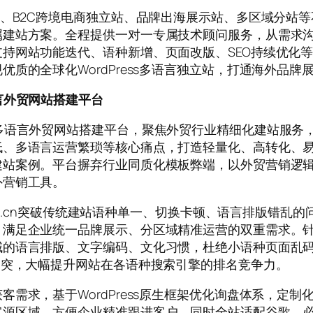
网、B2C跨境电商独立站、品牌出海展示站、多区域分站等
属建站方案。全程提供一对一专属技术顾问服务，从需求
持网站功能迭代、语种新增、页面改版、SEO持续优化
质的全球化WordPress多语言独立站，打通海外品牌
s多语言外贸网站搭建平台
s内核优化的多语言外贸网站搭建平台，聚焦外贸行业精细化建站
多语言运营繁琐等核心痛点，打造轻量化、高转化、易运营
案例。平台摒弃行业同质化模板弊端，以外贸营销逻辑为核
外营销工具。
om.cn突破传统建站语种单一、切换卡顿、语言排版错乱的问
，满足企业统一品牌展示、分区域精准运营的双重需求。
域的语言排版、文字编码、文化习惯，杜绝小语种页面乱
冲突，大幅提升网站在各语种搜索引擎的排名竞争力。
需求，基于WordPress原生框架优化询盘体系，定
客源区域，方便企业精准跟进客户。同时全站适配谷歌、