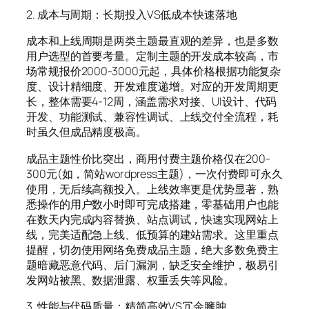
2. 成本与周期：长期投入VS低成本快速落地
成本和上线周期是两类主题最直观的差异，也是多数
用户选型的首要考量。定制主题的开发成本较高，市
场常规报价2000-3000元起，具体价格根据功能复杂
度、设计精细度、开发难度递增。对应的开发周期更
长，整体需要4-12周，涵盖需求对接、UI设计、代码
开发、功能测试、兼容性调试、上线交付全流程，耗
时虽久但成品精度极高。
成品主题性价比突出，商用付费主题价格仅在200-
300元(如，简站wordpress主题)，一次付费即可永久
使用，无后续高额投入。上线效率更是优势显著，熟
悉操作的用户数小时即可完成搭建，零基础用户也能
在数天内完成内容替换、站点调试，快速实现网站上
线，完美适配急上线、低预算的建站需求。这里重点
提醒，切勿使用网络免费成品主题，绝大多数免费主
题暗藏恶意代码、后门漏洞，缺乏安全维护，极易引
发网站被黑、数据泄露、权重丢失等风险。
3. 性能与代码质量：精简高效VS冗余臃肿