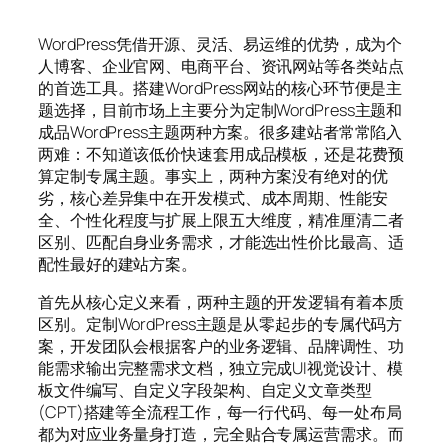
WordPress凭借开源、灵活、易运维的优势，成为个
人博客、企业官网、电商平台、资讯网站等各类站点
的首选工具。搭建WordPress网站的核心环节便是主
题选择，目前市场上主要分为定制WordPress主题和
成品WordPress主题两种方案。很多建站者常常陷入
两难：不知道该低价快速套用成品模板，还是花费预
算定制专属主题。事实上，两种方案没有绝对的优
劣，核心差异集中在开发模式、成本周期、性能安
全、个性化程度与扩展上限五大维度，精准厘清二者
区别、匹配自身业务需求，才能选出性价比最高、适
配性最好的建站方案。
首先从核心定义来看，两种主题的开发逻辑有着本质
区别。定制WordPress主题是从零起步的专属代码方
案，开发团队会根据客户的业务逻辑、品牌调性、功
能需求输出完整需求文档，独立完成UI视觉设计、模
板文件编写、自定义字段架构、自定义文章类型
(CPT)搭建等全流程工作，每一行代码、每一处布局
都为对应业务量身打造，完全贴合专属运营需求。而