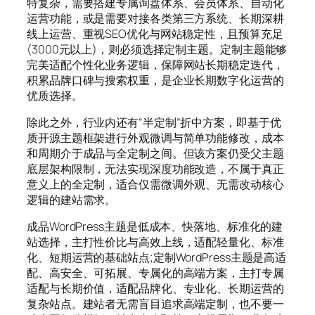
特复杂，需要搭建专属询盘体系、会员体系、自动化
运营功能，或是需要对接各类第三方系统、长期深耕
线上运营、重视SEO优化与网站稳定性，且预算充足
(3000元以上)，则必须选择定制主题。定制主题能够
完美适配个性化业务逻辑，保障网站长期稳定迭代，
积累品牌口碑与搜索权重，是企业长期数字化运营的
优质选择。
除此之外，行业内还有“半定制”折中方案，即基于优
质开源主题框架进行外观微调与简单功能修改，成本
和周期介于成品与全定制之间。但该方案仍受父主题
底层架构限制，无法实现深度功能改造，不属于真正
意义上的全定制，适合仅需微调外观、无需改动核心
逻辑的建站需求。
成品WordPress主题是低成本、快落地、标准化的建
站选择，主打性价比与高效上线，适配轻量化、标准
化、短期运营的基础站点;定制WordPress主题是高适
配、高安全、可拓展、专属化的高端方案，主打专属
适配与长期价值，适配品牌化、专业化、长期运营的
复杂站点。建站者无需盲目追求高端定制，也不要一