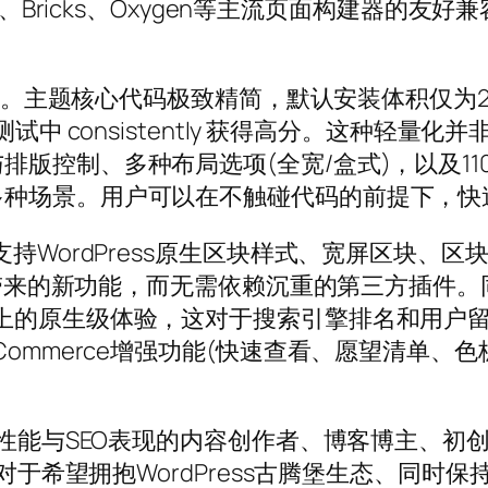
r、Bricks、Oxygen等主流页面构建器的
快”。主题核心代码极致精简，默认安装体积仅为2
hts性能测试中 consistently 获得高分。这
排版控制、多种布局选项(全宽/盒式)，以及1
多种场景。用户可以在不触碰代码的前提下，快
ordPress原生区块样式、宽屏区块、区块模式(B
更新带来的新功能，而无需依赖沉重的第三方插件。
的原生级体验，这对于搜索引擎排名和用户留存至
mmerce增强功能(快速查看、愿望清单、色板选
网站性能与SEO表现的内容创作者、博客博主、
。对于希望拥抱WordPress古腾堡生态、同时